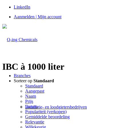
LinkedIn
Aanmelden | Mijn account
IBC à 1000 liter
Branches
Sorteer op
Standaard
Standaard
Aangepast
Naam
Prijs
Datum
Installatie- en loodgietersbedrijven
Populariteit (verkopen)
Gemiddelde beoordeling
Relevantie
Willekeurig