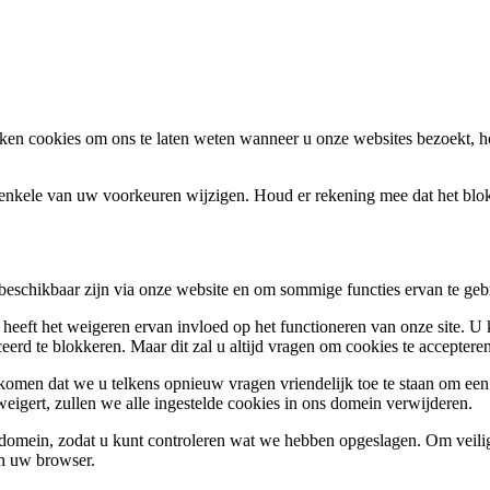
en cookies om ons te laten weten wanneer u onze websites bezoekt, h
k enkele van uw voorkeuren wijzigen. Houd er rekening mee dat het bl
 beschikbaar zijn via onze website en om sommige functies ervan te geb
 heeft het weigeren ervan invloed op het functioneren van onze site. U
ceerd te blokkeren. Maar dit zal u altijd vragen om cookies te accepte
omen dat we u telkens opnieuw vragen vriendelijk toe te staan om een c
weigert, zullen we alle ingestelde cookies in ons domein verwijderen.
s domein, zodat u kunt controleren wat we hebben opgeslagen. Om vei
an uw browser.