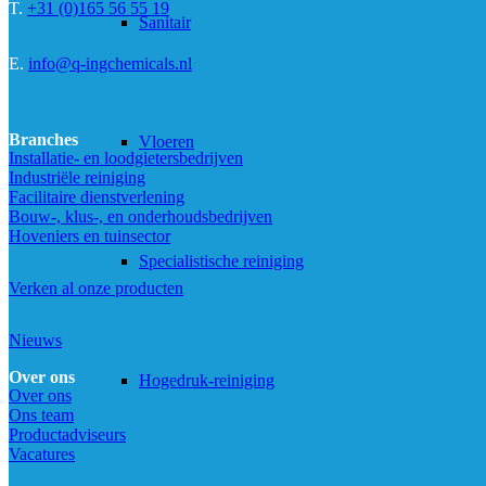
T.
+31 (0)165 56 55 19
Sanitair
E.
info@q-ingchemicals.nl
Branches
Vloeren
Installatie- en loodgietersbedrijven
Industriële reiniging
Facilitaire dienstverlening
Bouw-, klus-, en onderhoudsbedrijven
Hoveniers en tuinsector
Specialistische reiniging
Verken al onze producten
Nieuws
Over ons
Hogedruk-reiniging
Over ons
Ons team
Productadviseurs
Vacatures