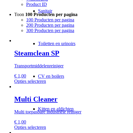
Product ID
Sanitair
Toon
100 Producten per pagina
100 Producten per pagina
200 Producten per pagina
300 Producten per pagina
Toiletten en urinoirs
Steamclean SP
Transportmiddelenreiniger
€
1,00
CV en boilers
Dit
Opties selecteren
product
heeft
meerdere
Multi Cleaner
variaties.
Deze
Kitten en afdichten
Multi toepasbare industriële reiniger
optie
kan
€
1,00
gekozen
Dit
Opties selecteren
worden
product