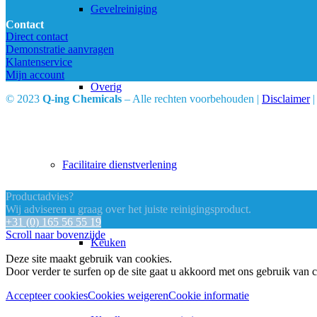
Gevelreiniging
Contact
Direct contact
Demonstratie aanvragen
Klantenservice
Mijn account
Overig
© 2023
Q-ing Chemicals
– Alle rechten voorbehouden |
Disclaimer
Facilitaire dienstverlening
Productadvies?
Wij adviseren u graag over het juiste reinigingsproduct.
+31 (0) 165 56 55 19
Scroll naar bovenzijde
Keuken
Deze site maakt gebruik van cookies.
Door verder te surfen op de site gaat u akkoord met ons gebruik van 
Accepteer cookies
Cookies weigeren
Cookie informatie