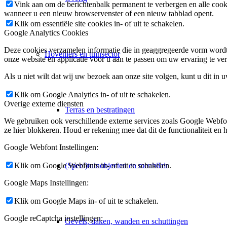
Vink aan om de berichtenbalk permanent te verbergen en alle cook
wanneer u een nieuw browservenster of een nieuw tabblad opent.
Klik om essentiële site cookies in- of uit te schakelen.
Google Analytics Cookies
Deze cookies verzamelen informatie die in geaggregeerde vorm wordt 
Hoveniers en tuinsector
onze website en applicatie voor u aan te passen om uw ervaring te ver
Als u niet wilt dat wij uw bezoek aan onze site volgen, kunt u dit in 
Klik om Google Analytics in- of uit te schakelen.
Overige externe diensten
Terras en bestratingen
We gebruiken ook verschillende externe services zoals Google Webfo
ze hier blokkeren. Houd er rekening mee dat dit de functionaliteit en h
Google Webfont Instellingen:
(Speel)tuinobjecten en meubilair
Klik om Google Webfonts in- of uit te schakelen.
Google Maps Instellingen:
Klik om Google Maps in- of uit te schakelen.
Google reCaptcha instellingen:
Gevels, daken, wanden en schuttingen