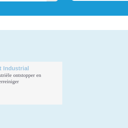
…
t Industrial
striële ontstopper en
erreiniger