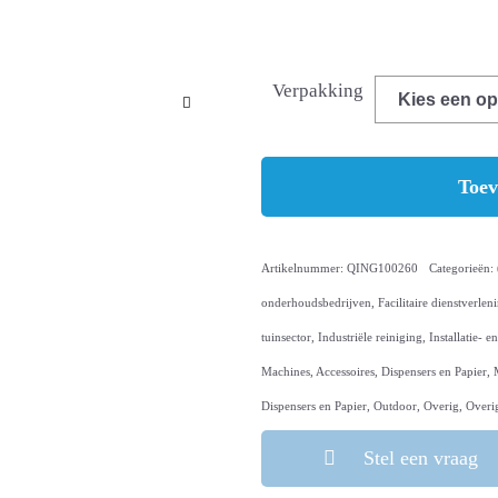
Verpakking
nde
Toev
Artikelnummer:
QING100260
Categorieën:
onderhoudsbedrijven
,
Facilitaire dienstverlen
tuinsector
,
Industriële reiniging
,
Installatie- 
Machines, Accessoires, Dispensers en Papier
,
1
2
Dispensers en Papier
,
Outdoor
,
Overig
,
Overi
Stel een vraag