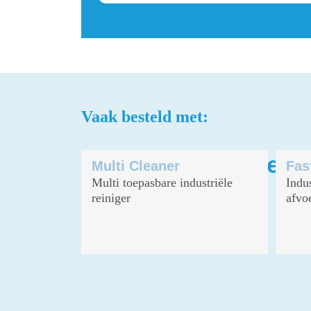
Vaak besteld met:
Andere suggesties
Multi Cleaner
Fas
Multi toepasbare industriële
Indu
reiniger
afvo