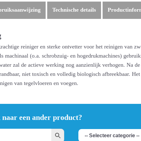
ruiksaanwijzing
Technische details
Productinfor
g
 krachtige reiniger en sterke ontvetter voor het reinigen van z
ls machinaal (o.a. schrobzuig- en hogedrukmachines) gebruik
ter zal de actieve werking nog aanzienlijk verhogen. Na de in
randbaar, niet toxisch en volledig biologisch afbreekbaar. Het
inigen van tegelvloeren en voegen.
k naar een ander product?