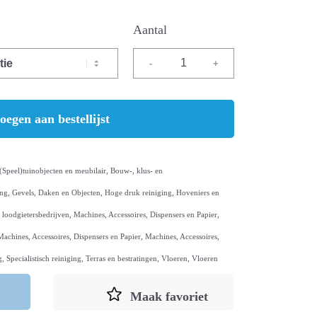
oegen aan bestellijst
(Speel)tuinobjecten en meubilair
,
Bouw-, klus- en
ing
,
Gevels, Daken en Objecten
,
Hoge druk reiniging
,
Hoveniers en
en loodgietersbedrijven
,
Machines, Accessoires, Dispensers en Papier
,
Machines, Accessoires, Dispensers en Papier
,
Machines, Accessoires,
g
,
Specialistisch reiniging
,
Terras en bestratingen
,
Vloeren
,
Vloeren
Maak favoriet