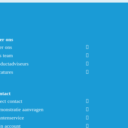
er ons
er ons
s team
ductadviseurs
atures
ntact
ect contact
onstratie aanvragen
ntenservice
n account