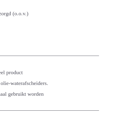
orgd (o.o.v.)
eel product
olie-waterafscheiders.
aal gebruikt worden