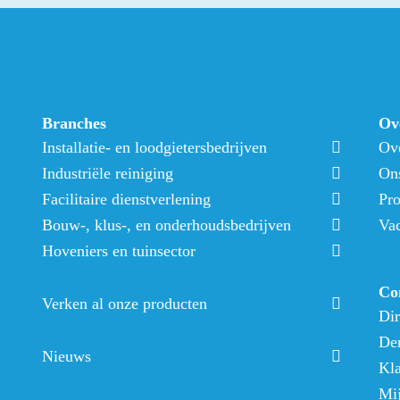
Branches
Ov
Installatie- en loodgietersbedrijven
Ov
Industriële reiniging
On
Facilitaire dienstverlening
Pro
Bouw-, klus-, en onderhoudsbedrijven
Vac
Hoveniers en tuinsector
Co
Verken al onze producten
Dir
Dem
Nieuws
Kla
Mij