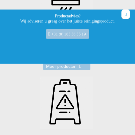
Productadvies?
Wij adviseren u graag over het juiste reinigingsproduct.
+31 (0) 165 56 55 19
Keuken
Meer producten