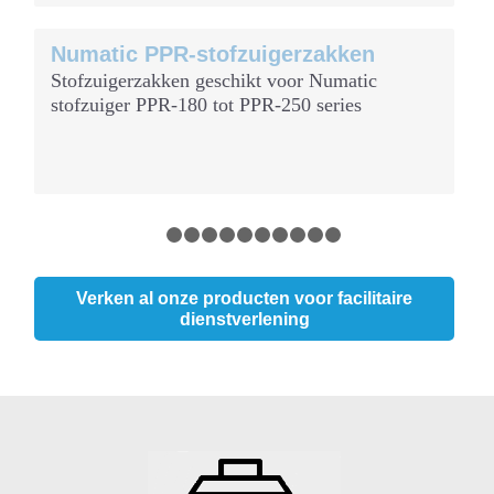
Numatic PPR-stofzuigerzakken
Stofzuigerzakken geschikt voor Numatic
stofzuiger PPR-180 tot PPR-250 series
1
2
3
4
5
6
7
8
9
10
11
Verken al onze producten voor facilitaire
dienstverlening