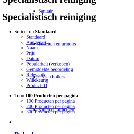
Sanitair
Specialistisch reiniging
Sorteer op
Standaard
Standaard
Aangepast
Toiletten en urinoirs
Naam
Prijs
Datum
Populariteit (verkopen)
Gemiddelde beoordeling
Relevantie
CV en boilers
Willekeurig
Product ID
Toon
100 Producten per pagina
100 Producten per pagina
200 Producten per pagina
Kitten en afdichten
300 Producten per pagina