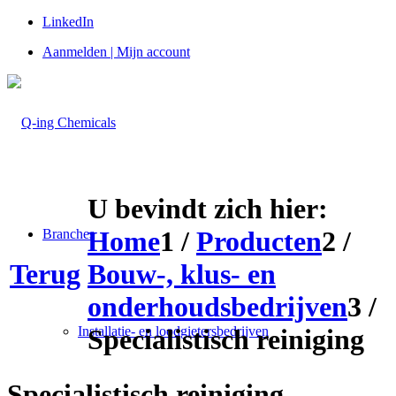
LinkedIn
Aanmelden | Mijn account
U bevindt zich hier:
Home
1
/
Producten
2
/
Branches
Terug
Bouw-, klus- en
onderhoudsbedrijven
3
/
Installatie- en loodgietersbedrijven
Specialistisch reiniging
Specialistisch reiniging