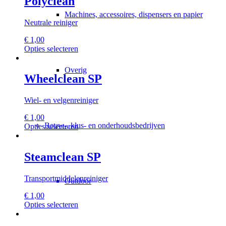
Polyclean
Machines, accessoires, dispensers en papier
Neutrale reiniger
€
1,00
Dit
Opties selecteren
product
heeft
Overig
meerdere
Wheelclean SP
variaties.
Deze
Wiel- en velgenreiniger
optie
kan
€
1,00
gekozen
Bouw-, klus- en onderhoudsbedrijven
Dit
Opties selecteren
worden
product
op
heeft
de
meerdere
Steamclean SP
productpagina
variaties.
Deze
Transportmiddelenreiniger
optie
Outdoor
kan
€
1,00
gekozen
Dit
Opties selecteren
worden
product
op
heeft
de