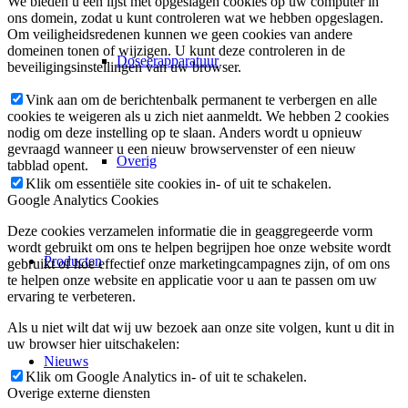
We bieden u een lijst met opgeslagen cookies op uw computer in
ons domein, zodat u kunt controleren wat we hebben opgeslagen.
Om veiligheidsredenen kunnen we geen cookies van andere
domeinen tonen of wijzigen. U kunt deze controleren in de
Doseerapparatuur
beveiligingsinstellingen van uw browser.
Vink aan om de berichtenbalk permanent te verbergen en alle
cookies te weigeren als u zich niet aanmeldt. We hebben 2 cookies
nodig om deze instelling op te slaan. Anders wordt u opnieuw
gevraagd wanneer u een nieuw browservenster of een nieuw
Overig
tabblad opent.
Klik om essentiële site cookies in- of uit te schakelen.
Google Analytics Cookies
Deze cookies verzamelen informatie die in geaggregeerde vorm
wordt gebruikt om ons te helpen begrijpen hoe onze website wordt
Producten
gebruikt of hoe effectief onze marketingcampagnes zijn, of om ons
te helpen onze website en applicatie voor u aan te passen om uw
ervaring te verbeteren.
Als u niet wilt dat wij uw bezoek aan onze site volgen, kunt u dit in
uw browser hier uitschakelen:
Nieuws
Klik om Google Analytics in- of uit te schakelen.
Overige externe diensten