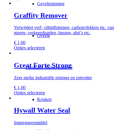
product
Gevelreiniging
de
heeft
productpagina
meerdere
Graffity Remover
variaties.
Deze
Verwijdert verf, viltstiftstrepen, carbonvlekken etc. van
optie
muren, verkeersborden, bussen, abri’s etc.
kan
Overig
gekozen
€
1,00
worden
Dit
Opties selecteren
op
product
de
heeft
productpagina
meerdere
Great Forte Strong
Facilitaire dienstverlening
variaties.
Deze
Zeer sterke industriële reiniger en ontvetter
optie
kan
€
1,00
gekozen
Dit
Opties selecteren
worden
product
Keuken
op
heeft
de
meerdere
Hywall Water Seal
productpagina
variaties.
Deze
Impregneermiddel
optie
kan