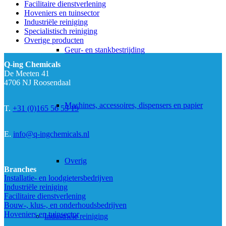
Facilitaire dienstverlening
Hoveniers en tuinsector
Industriële reiniging
Specialistisch reiniging
Overige producten
Geur- en stankbestrijding
Q-ing Chemicals
De Meeten 41
4706 NJ Roosendaal
Machines, accessoires, dispensers en papier
T.
+31 (0)165 56 55 19
E.
info@q-ingchemicals.nl
Overig
Branches
Installatie- en loodgietersbedrijven
Industriële reiniging
Facilitaire dienstverlening
Bouw-, klus-, en onderhoudsbedrijven
Hoveniers en tuinsector
Industriële reiniging