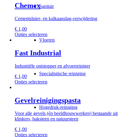
meerdere
Chemex
productpagina
Sanitair
variaties.
Deze
Cementsluier- en kalkaanslag-verwijdering
optie
kan
€
1,00
gekozen
Dit
Opties selecteren
worden
product
Vloeren
op
heeft
de
meerdere
Fast Industrial
productpagina
variaties.
Deze
Industriële ontstopper en afvoerreiniger
optie
kan
Specialistische reiniging
€
1,00
gekozen
Dit
Opties selecteren
worden
product
op
heeft
de
meerdere
Gevelreinigingspasta
productpagina
variaties.
Hogedruk-reiniging
Deze
Voor alle gevels (én beeldhouwwerken) bestaande uit
optie
klinkers, baksteen en natuursteen
kan
gekozen
€
1,00
worden
Dit
Opties selecteren
op