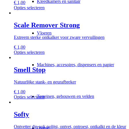
Kleedkamers en sanitair
€
1,00
gekozen
Dit
Opties selecteren
worden
product
op
heeft
de
meerdere
Scale Remover Strong
productpagina
variaties.
Vloeren
Deze
Extreem sterke ontkalker voor zware vervuilingen
optie
kan
€
1,00
gekozen
Dit
Opties selecteren
worden
product
op
heeft
de
Machines, accesoires, dispensers en papier
meerdere
Smell Stop
productpagina
variaties.
Deze
Natuurlijke stank- en geurafbreker
optie
kan
€
1,00
gekozen
Terreinen, gebouwen en velden
Dit
Opties selecteren
worden
product
op
heeft
de
meerdere
Softy
productpagina
variaties.
Deze
Ontvetter die ook polijst, ontvet, ontroest, ontkalkt en de kleur
optie
Overig