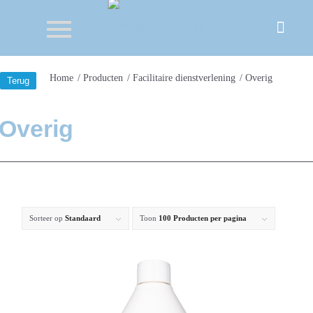
Home
/
Producten
/
Facilitaire dienstverlening
/
Overig
Terug
Overig
Sorteer op
Standaard
Toon
100 Producten per pagina