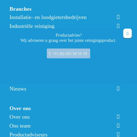
Branches
Installatie- en loodgietersbedrijven
Industriële reiniging
Facilitaire dienstverlening
Productadvies?
Wij adviseren u graag over het juiste reinigingsproduct.
Bouw-, klus-, en onderhoudsbedrijven
Hoveniers en tuinsector
+31 (0) 165 56 55 19
Verken al onze producten
Nieuws
Over ons
Over ons
Ons team
Productadviseurs