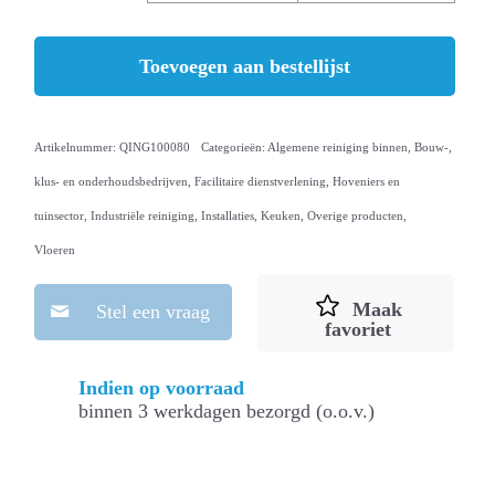
Toevoegen aan bestellijst
Artikelnummer:
QING100080
Categorieën:
Algemene reiniging binnen
,
Bouw-,
klus- en onderhoudsbedrijven
,
Facilitaire dienstverlening
,
Hoveniers en
tuinsector
,
Industriële reiniging
,
Installaties
,
Keuken
,
Overige producten
,
Vloeren
Maak
Stel een vraag
favoriet
Indien op voorraad
binnen 3 werkdagen bezorgd (o.o.v.)